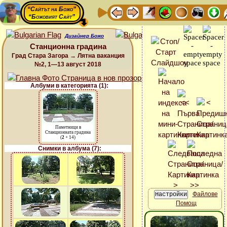
“Сайтът на Божо”
“Божовият Сайт”
Дизайнер Божо
Станционна градина
Град Стара Загора → Лятна ваканция
№2, 1—13 август 2018
Албуми в категорията (1):
Паметници в
Станционната градина
(
2
+ 14)
Снимки в албума (7):
Файлове
Помощ