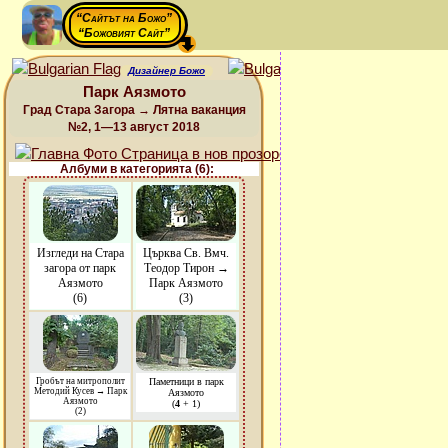
“Сайтът на Божо”
“Божовият Сайт”
Дизайнер Божо
Парк Аязмото
Град Стара Загора → Лятна ваканция
№2, 1—13 август 2018
Албуми в категорията (6):
Изгледи на Стара
Църква Св. Вмч.
загора от парк
Теодор Тирон →
Аязмото
Парк Аязмото
(6)
(3)
Гробът на митрополит
Паметници в парк
Методий Кусев → Парк
Аязмото
Аязмото
(
4
+ 1)
(2)