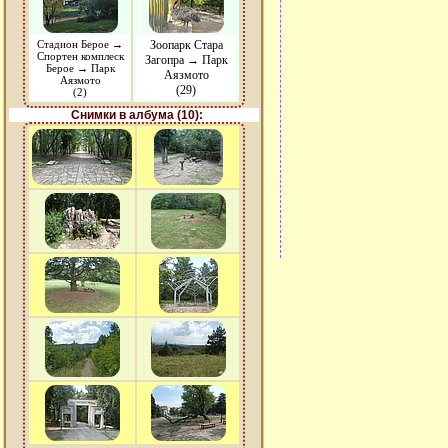
Стадион Берое →
Зоопарк Стара
Спортен комплеск
Загопра → Парк
Берое → Парк
Аязмото
Аязмото
(29)
(2)
Снимки в албума (10):