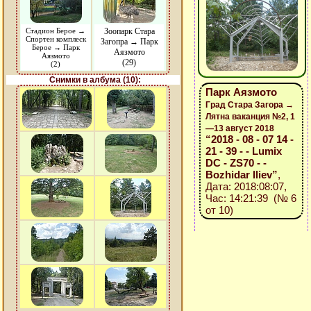
Стадион Берое →
Зоопарк Стара
Спортен комплеск
Загопра → Парк
Берое → Парк
Аязмото
Аязмото
(29)
(2)
Снимки в албума (10):
Парк Аязмото
Град Стара Загора →
Лятна ваканция №2, 1
—13 август 2018
“2018 - 08 - 07 14 -
21 - 39 - - Lumix
DC - ZS70 - -
Bozhidar Iliev”
,
Дата: 2018:08:07,
Час: 14:21:39 (№ 6
от 10)