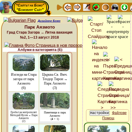
“Сайтът на Божо”
“Божовият Сайт”
Дизайнер Божо
Парк Аязмото
Град Стара Загора → Лятна ваканция
№2, 1—13 август 2018
Албуми в категорията (6):
Изгледи на Стара
Църква Св. Вмч.
загора от парк
Теодор Тирон →
Аязмото
Парк Аязмото
(6)
(3)
Гробът на митрополит
Паметници в парк
Файлове
Методий Кусев → Парк
Аязмото
Помощ
Аязмото
(
4
+ 1)
(2)