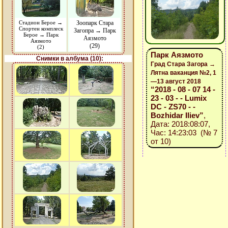
Стадион Берое →
Зоопарк Стара
Спортен комплеск
Загопра → Парк
Берое → Парк
Аязмото
Аязмото
(29)
(2)
Парк Аязмото
Снимки в албума (10):
Град Стара Загора →
Лятна ваканция №2, 1
—13 август 2018
“2018 - 08 - 07 14 -
23 - 03 - - Lumix
DC - ZS70 - -
Bozhidar Iliev”
,
Дата: 2018:08:07,
Час: 14:23:03 (№ 7
от 10)