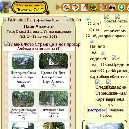
“Сайтът на Божо”
“Божовият Сайт”
Дизайнер Божо
Парк Аязмото
Град Стара Загора → Лятна ваканция
№2, 1—13 август 2018
Албуми в категорията (6):
Изгледи на Стара
Църква Св. Вмч.
загора от парк
Теодор Тирон →
Аязмото
Парк Аязмото
(6)
(3)
Гробът на митрополит
Паметници в парк
Файлове
Методий Кусев → Парк
Аязмото
Помощ
Аязмото
(
4
+ 1)
(2)