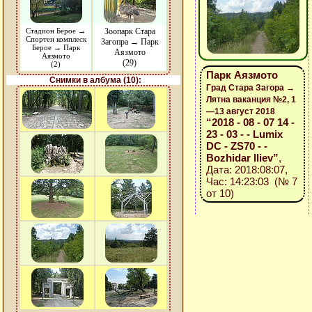
Стадион Берое →
Зоопарк Стара
Спортен комплеск
Загопра → Парк
Берое → Парк
Аязмото
Аязмото
(29)
(2)
Парк Аязмото
Снимки в албума (10):
Град Стара Загора →
Лятна ваканция №2, 1
—13 август 2018
“2018 - 08 - 07 14 -
23 - 03 - - Lumix
DC - ZS70 - -
Bozhidar Iliev”
,
Дата: 2018:08:07,
Час: 14:23:03 (№ 7
от 10)