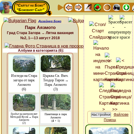
“Сайтът на Божо”
“Божовият Сайт”
Дизайнер Божо
Парк Аязмото
Град Стара Загора → Лятна ваканция
№2, 1—13 август 2018
Албуми в категорията (6):
Изгледи на Стара
Църква Св. Вмч.
загора от парк
Теодор Тирон →
Аязмото
Парк Аязмото
(6)
(3)
Гробът на митрополит
Паметници в парк
Файлове
Методий Кусев → Парк
Аязмото
Помощ
Аязмото
(
4
+ 1)
(2)