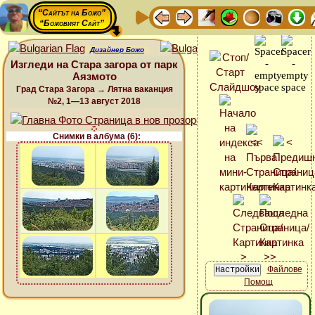
“Сайтът на Божо”
“Божовият Сайт”
Дизайнер Божо
Изгледи на Стара загора от парк
Аязмото
Град Стара Загора → Лятна ваканция
№2, 1—13 август 2018
Снимки в албума (6):
Файлове
Помощ