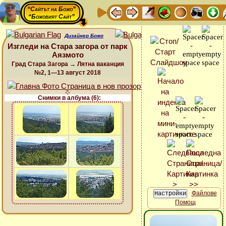
“Сайтът на Божо”
“Божовият Сайт”
Дизайнер Божо
Изгледи на Стара загора от парк
Аязмото
Град Стара Загора → Лятна ваканция
№2, 1—13 август 2018
Снимки в албума (6):
Файлове
Помощ