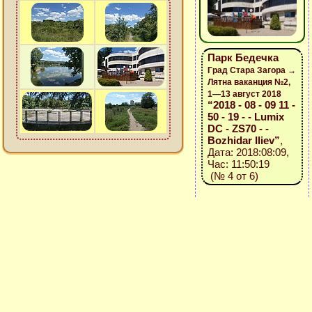
Парк Бедечка
Град Стара Загора →
Лятна ваканция №2,
1—13 август 2018
“2018 - 08 - 09 11 -
50 - 19 - - Lumix
DC - ZS70 - -
Bozhidar Iliev”
,
Дата: 2018:08:09,
Час: 11:50:19
(№ 4 от 6)