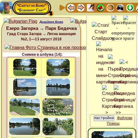
“Сайтът на Божо”
“Божовият Сайт”
Дизайнер Божо
Езеро Загорка → Парк Бедечка
Град Стара Загора → Лятна ваканция
№2, 1—13 август 2018
Снимки в албума (14):
Файлове
Помощ