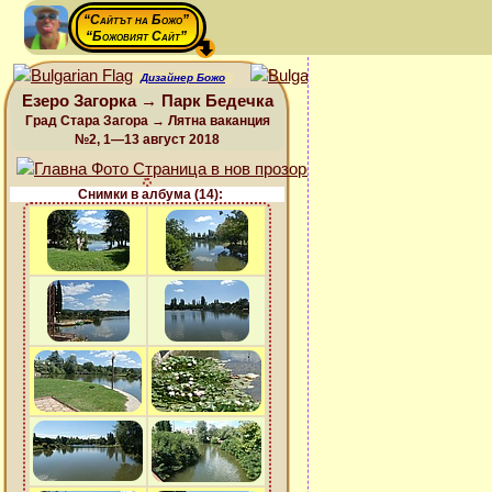
“Сайтът на Божо”
“Божовият Сайт”
Дизайнер Божо
Езеро Загорка → Парк Бедечка
Град Стара Загора → Лятна ваканция
№2, 1—13 август 2018
Снимки в албума (14):