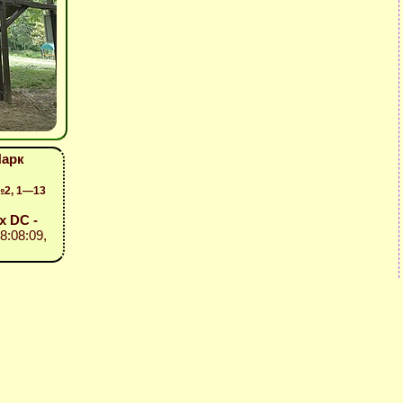
Парк
№2, 1—13
ix DC -
8:08:09,