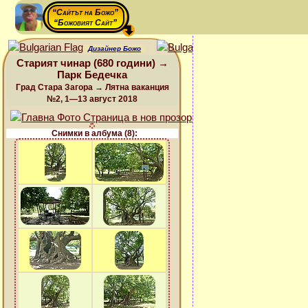
“Сайтът на Божо”
“Божовият Сайт”
Дизайнер Божо
Старият чинар (680 години) →
Парк Бедечка
Град Стара Загора → Лятна ваканция
№2, 1—13 август 2018
Снимки в албума (8):