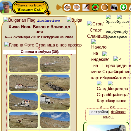
“Сайтът на Божо”
“Божовият Сайт”
Дизайнер Божо
Хижа Иван Вазов и близо до
нея
6—7 октомври 2018: Екскурзия на Рила
Снимки в албума (30):
Файлове
Помощ