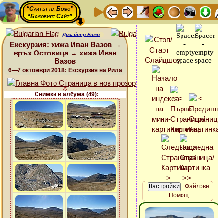
“Сайтът на Божо”
“Божовият Сайт”
Дизайнер Божо
Екскурзия: хижа Иван Вазов →
връх Остовица → хижа Иван
Вазов
6—7 октомври 2018: Екскурзия на Рила
Снимки в албума (49):
Файлове
Помощ