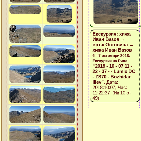
Екскурзия: хижа
Иван Вазов →
връх Остовица →
хижа Иван Вазов
6—7 октомври 2018:
Екскурзия на Рила
“2018 - 10 - 07 11 -
22 - 37 - - Lumix DC
- ZS70 - Bozhidar
Iliev”
, Дата:
2018:10:07, Час:
11:22:37 (№ 10 от
49)