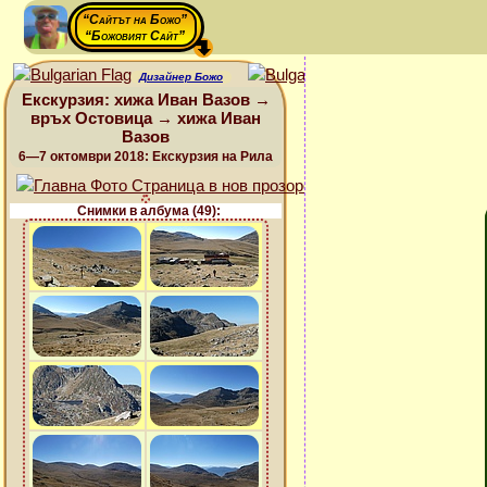
“Сайтът на Божо”
“Божовият Сайт”
Дизайнер Божо
Екскурзия: хижа Иван Вазов →
връх Остовица → хижа Иван
Вазов
6—7 октомври 2018: Екскурзия на Рила
Снимки в албума (49):