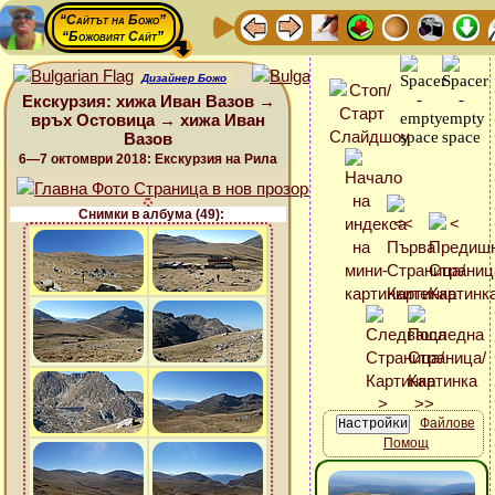
“Сайтът на Божо”
“Божовият Сайт”
Дизайнер Божо
Екскурзия: хижа Иван Вазов →
връх Остовица → хижа Иван
Вазов
6—7 октомври 2018: Екскурзия на Рила
Снимки в албума (49):
Файлове
Помощ