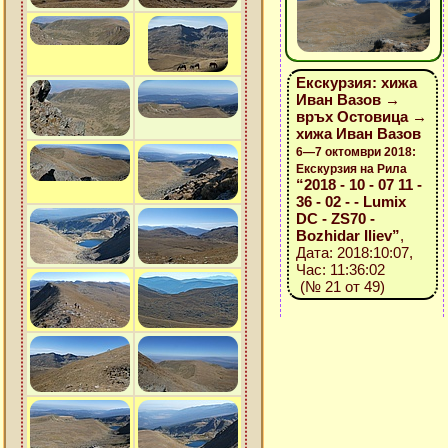
Екскурзия: хижа
Иван Вазов →
връх Остовица →
хижа Иван Вазов
6—7 октомври 2018:
Екскурзия на Рила
“2018 - 10 - 07 11 -
36 - 02 - - Lumix
DC - ZS70 -
Bozhidar Iliev”
,
Дата: 2018:10:07,
Час: 11:36:02
(№ 21 от 49)