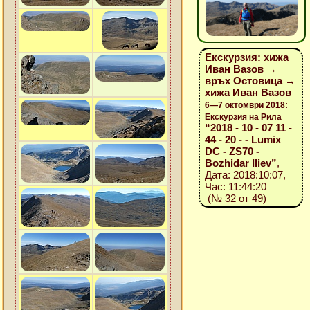
Екскурзия: хижа
Иван Вазов →
връх Остовица →
хижа Иван Вазов
6—7 октомври 2018:
Екскурзия на Рила
“2018 - 10 - 07 11 -
44 - 20 - - Lumix
DC - ZS70 -
Bozhidar Iliev”
,
Дата: 2018:10:07,
Час: 11:44:20
(№ 32 от 49)