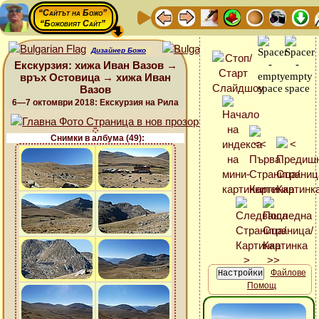
“Сайтът на Божо”
“Божовият Сайт”
Дизайнер Божо
Екскурзия: хижа Иван Вазов →
връх Остовица → хижа Иван
Вазов
6—7 октомври 2018: Екскурзия на Рила
Снимки в албума (49):
Файлове
Помощ