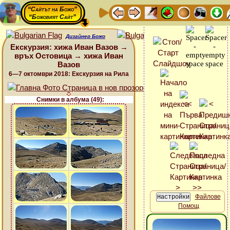
“Сайтът на Божо”
“Божовият Сайт”
Дизайнер Божо
Екскурзия: хижа Иван Вазов →
връх Остовица → хижа Иван
Вазов
6—7 октомври 2018: Екскурзия на Рила
Снимки в албума (49):
Файлове
Помощ