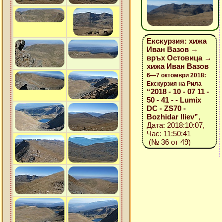
Екскурзия: хижа
Иван Вазов →
връх Остовица →
хижа Иван Вазов
6—7 октомври 2018:
Екскурзия на Рила
“2018 - 10 - 07 11 -
50 - 41 - - Lumix
DC - ZS70 -
Bozhidar Iliev”
,
Дата: 2018:10:07,
Час: 11:50:41
(№ 36 от 49)