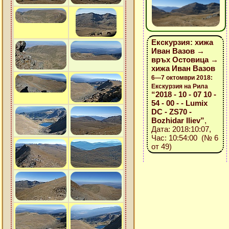
Екскурзия: хижа
Иван Вазов →
връх Остовица →
хижа Иван Вазов
6—7 октомври 2018:
Екскурзия на Рила
“2018 - 10 - 07 10 -
54 - 00 - - Lumix
DC - ZS70 -
Bozhidar Iliev”
,
Дата: 2018:10:07,
Час: 10:54:00 (№ 6
от 49)