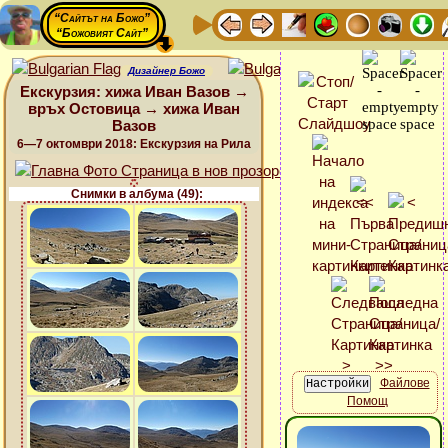
“Сайтът на Божо”
“Божовият Сайт”
Дизайнер Божо
Екскурзия: хижа Иван Вазов →
връх Остовица → хижа Иван
Вазов
6—7 октомври 2018: Екскурзия на Рила
Снимки в албума (49):
Файлове
Помощ