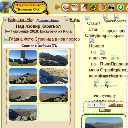
“Сайтът на Божо”
“Божовият Сайт”
Дизайнер Божо
Над язовир Карагьол
6—7 октомври 2018: Екскурзия на Рила
Снимки в албума (7):
Файлове
Помощ