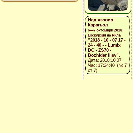
Над язовир
Карагьол
6—7 октомври 2018:
Екскурзия на Рила
“2018 - 10 - 07 17 -
24 - 40 - - Lumix
DC - ZS70 -
Bozhidar Iliev”
,
Дата: 2018:10:07,
Час: 17:24:40 (№ 7
от 7)