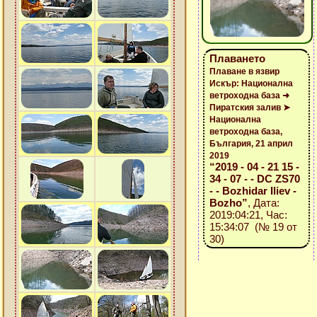
Плаването
Плаване в язвир
Искър: Национална
ветроходна база ➜
Пиратския залив ➤
Национална
ветроходна база,
България, 21 април
2019
“2019 - 04 - 21 15 -
34 - 07 - - DC ZS70
- - Bozhidar Iliev -
Bozho”
, Дата:
2019:04:21, Час:
15:34:07 (№ 19 от
30)