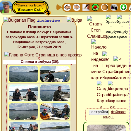
“Сайтът на Божо”
“Божовият Сайт”
Дизайнер Божо
Плаването
Плаване в язвир Искър: Национална
ветроходна база ➜ Пиратския залив ➤
Национална ветроходна база,
България, 21 април 2019
Снимки в албума (30):
Файлове
Помощ