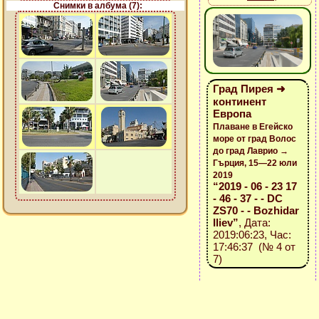
Снимки в албума (7):
Град Пирея ➜
континент
Европа
Плаване в Егейско
море от град Волос
до град Лаврио →
Гърция, 15—22 юли
2019
“2019 - 06 - 23 17
- 46 - 37 - - DC
ZS70 - - Bozhidar
Iliev”
, Дата:
2019:06:23, Час:
17:46:37 (№ 4 от
7)