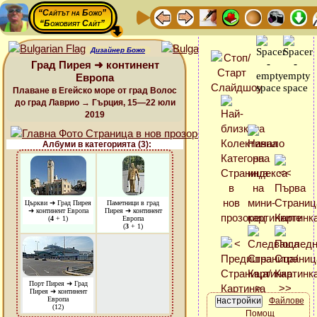
“Сайтът на Божо”
“Божовият Сайт”
Дизайнер Божо
Град Пирея ➜ континент
Европа
Плаване в Егейско море от град Волос
до град Лаврио → Гърция, 15—22 юли
2019
Албуми в категорията (3):
Църкви ➜ Град Пирея
Паметници в град
➜ континент Европа
Пирея ➜ континент
(
4
+ 1)
Европа
(
3
+ 1)
Порт Пирея ➜ Град
Пирея ➜ континент
Европа
Файлове
(12)
Помощ