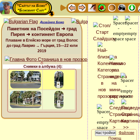
“Сайтът на Божо”
“Божовият Сайт”
Дизайнер Божо
Паметник на Посейдон ➜ град
Пирея ➜ континент Европа
Плаване в Егейско море от град Волос
до град Лаврио → Гърция, 15—22 юли
2019
Снимки в албума (4):
Файлове
Помощ