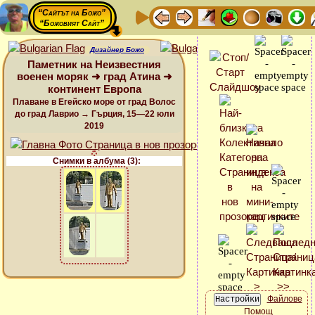
“Сайтът на Божо”
“Божовият Сайт”
Дизайнер Божо
Паметник на Неизвестния
военен моряк ➜ град Атина ➜
континент Европа
Плаване в Егейско море от град Волос
до град Лаврио → Гърция, 15—22 юли
2019
Снимки в албума (3):
Файлове
Помощ