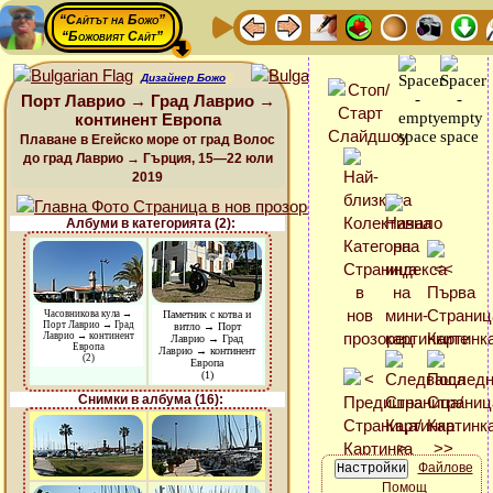
“Сайтът на Божо”
“Божовият Сайт”
Дизайнер Божо
Порт Лаврио → Град Лаврио →
континент Европа
Плаване в Егейско море от град Волос
до град Лаврио → Гърция, 15—22 юли
2019
Албуми в категорията (2):
Часовникова кула →
Паметник с котва и
Порт Лаврио → Град
витло → Порт
Лаврио → континент
Лаврио → Град
Европа
Лаврио → континент
(2)
Европа
(1)
Снимки в албума (16):
Файлове
Помощ