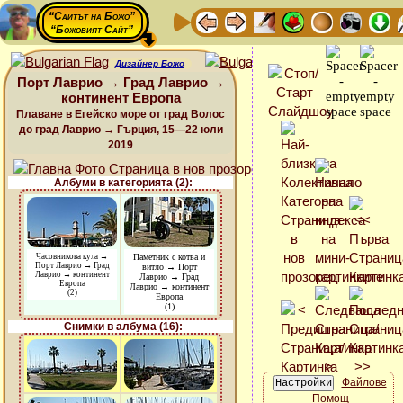
“Сайтът на Божо”
“Божовият Сайт”
Дизайнер Божо
Порт Лаврио → Град Лаврио →
континент Европа
Плаване в Егейско море от град Волос
до град Лаврио → Гърция, 15—22 юли
2019
Албуми в категорията (2):
Часовникова кула →
Паметник с котва и
Порт Лаврио → Град
витло → Порт
Лаврио → континент
Лаврио → Град
Европа
Лаврио → континент
(2)
Европа
(1)
Снимки в албума (16):
Файлове
Помощ