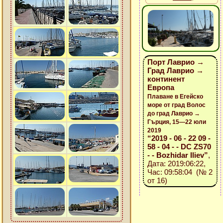
Порт Лаврио →
Град Лаврио →
континент
Европа
Плаване в Егейско
море от град Волос
до град Лаврио →
Гърция, 15—22 юли
2019
“2019 - 06 - 22 09 -
58 - 04 - - DC ZS70
- - Bozhidar Iliev”
,
Дата: 2019:06:22,
Час: 09:58:04 (№ 2
от 16)