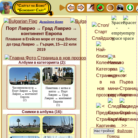
“Сайтът на Божо”
“Божовият Сайт”
Дизайнер Божо
Порт Лаврио → Град Лаврио →
континент Европа
Плаване в Егейско море от град Волос
до град Лаврио → Гърция, 15—22 юли
2019
Албуми в категорията (2):
Часовникова кула →
Паметник с котва и
Порт Лаврио → Град
витло → Порт
Лаврио → континент
Лаврио → Град
Европа
Лаврио → континент
(2)
Европа
(1)
Снимки в албума (16):
Файлове
Помощ