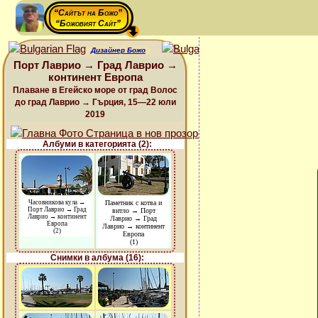
“Сайтът на Божо”
“Божовият Сайт”
Дизайнер Божо
Порт Лаврио → Град Лаврио →
континент Европа
Плаване в Егейско море от град Волос
до град Лаврио → Гърция, 15—22 юли
2019
Албуми в категорията (2):
Часовникова кула →
Паметник с котва и
Порт Лаврио → Град
витло → Порт
Лаврио → континент
Лаврио → Град
Европа
Лаврио → континент
(2)
Европа
(1)
Снимки в албума (16):