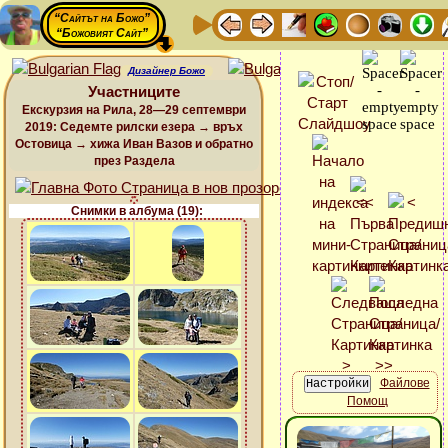
“Сайтът на Божо”
“Божовият Сайт”
Дизайнер Божо
Участниците
Екскурзия на Рила, 28—29 септември
2019: Седемте рилски езера → връх
Остовица → хижа Иван Вазов и обратно
през Раздела
Снимки в албума (19):
Файлове
Помощ