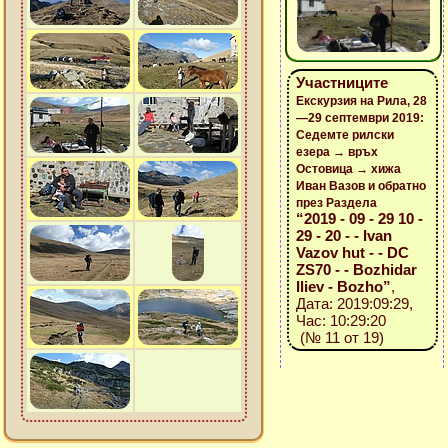
Участниците
Екскурзия на Рила, 28
—29 септември 2019:
Седемте рилски
езера → връх
Остовица → хижа
Иван Вазов и обратно
през Раздела
“2019 - 09 - 29 10 -
29 - 20 - - Ivan
Vazov hut - - DC
ZS70 - - Bozhidar
Iliev - Bozho”
,
Дата: 2019:09:29,
Час: 10:29:20
(№ 11 от 19)