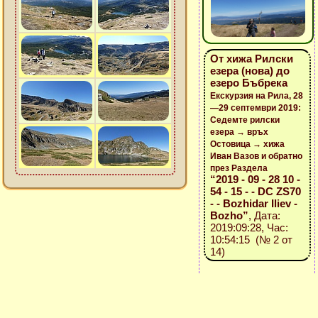
От хижа Рилски
езера (нова) до
езеро Бъбрека
Екскурзия на Рила, 28
—29 септември 2019:
Седемте рилски
езера → връх
Остовица → хижа
Иван Вазов и обратно
през Раздела
“2019 - 09 - 28 10 -
54 - 15 - - DC ZS70
- - Bozhidar Iliev -
Bozho”
, Дата:
2019:09:28, Час:
10:54:15 (№ 2 от
14)