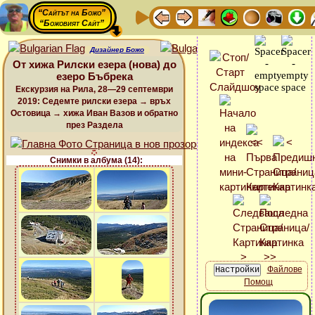
“Сайтът на Божо”
“Божовият Сайт”
Дизайнер Божо
От хижа Рилски езера (нова) до
езеро Бъбрека
Екскурзия на Рила, 28—29 септември
2019: Седемте рилски езера → връх
Остовица → хижа Иван Вазов и обратно
през Раздела
Снимки в албума (14):
Файлове
Помощ