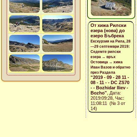
От хижа Рилски
езера (нова) до
езеро Бъбрека
Екскурзия на Рила, 28
—29 септември 2019:
Седемте рилски
езера → връх
Остовица → хижа
Иван Вазов и обратно
през Раздела
“2019 - 09 - 28 11 -
08 - 11 - - DC ZS70
- - Bozhidar Iliev -
Bozho”
, Дата:
2019:09:28, Час:
11:08:11 (№ 3 от
14)