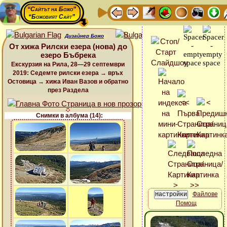
“Сайтът на Божо”
“Божовият Сайт”
Дизайнер Божо
От хижа Рилски езера (нова) до
езеро Бъбрека
Екскурзия на Рила, 28—29 септември
2019: Седемте рилски езера → връх
Остовица → хижа Иван Вазов и обратно
през Раздела
Снимки в албума (14):
Файлове
Помощ