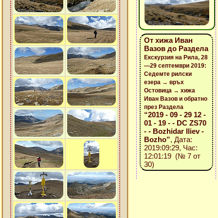
От хижа Иван
Вазов до Раздела
Екскурзия на Рила, 28
—29 септември 2019:
Седемте рилски
езера → връх
Остовица → хижа
Иван Вазов и обратно
през Раздела
“2019 - 09 - 29 12 -
01 - 19 - - DC ZS70
- - Bozhidar Iliev -
Bozho”
, Дата:
2019:09:29, Час:
12:01:19 (№ 7 от
30)