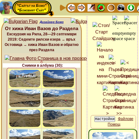
“Сайтът на Божо”
“Божовият Сайт”
Дизайнер Божо
От хижа Иван Вазов до Раздела
Екскурзия на Рила, 28—29 септември
2019: Седемте рилски езера → връх
Остовица → хижа Иван Вазов и обратно
през Раздела
Снимки в албума (30):
Файлове
Помощ