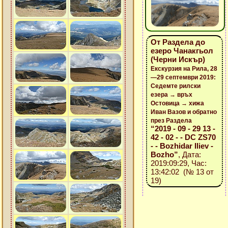
От Раздела до
езеро Чанакгьол
(Черни Искър)
Екскурзия на Рила, 28
—29 септември 2019:
Седемте рилски
езера → връх
Остовица → хижа
Иван Вазов и обратно
през Раздела
“2019 - 09 - 29 13 -
42 - 02 - - DC ZS70
- - Bozhidar Iliev -
Bozho”
, Дата:
2019:09:29, Час:
13:42:02 (№ 13 от
19)