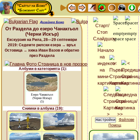
“Сайтът на Божо”
“Божовият Сайт”
Дизайнер Божо
От Раздела до езеро Чанакгьол
(Черни Искър)
Екскурзия на Рила, 28—29 септември
2019: Седемте рилски езера → връх
Остовица → хижа Иван Вазов и обратно
през Раздела
Албуми в категорията (1):
Езеро Чанакгьол
(Черни Искър)
(5)
Снимки в албума (19):
Файлове
Помощ