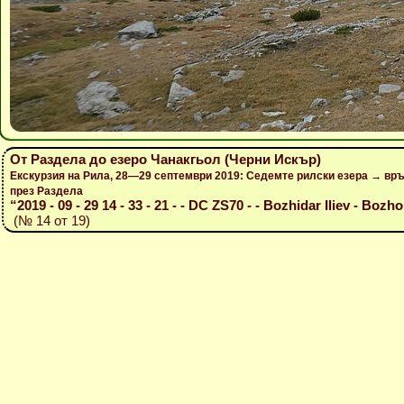
От Раздела до езеро Чанакгьол (Черни Искър)
Екскурзия на Рила, 28—29 септември 2019: Седемте рилски езера → вр
през Раздела
“2019 - 09 - 29 14 - 33 - 21 - - DC ZS70 - - Bozhidar Iliev - Bozho
(№ 14 от 19)