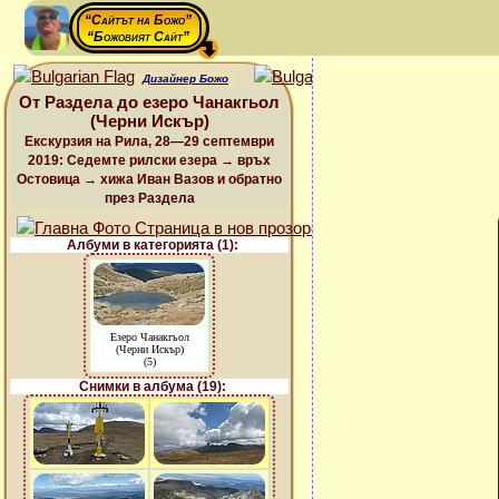
“Сайтът на Божо”
“Божовият Сайт”
Дизайнер Божо
От Раздела до езеро Чанакгьол
(Черни Искър)
Екскурзия на Рила, 28—29 септември
2019: Седемте рилски езера → връх
Остовица → хижа Иван Вазов и обратно
през Раздела
Албуми в категорията (1):
Езеро Чанакгьол
(Черни Искър)
(5)
Снимки в албума (19):