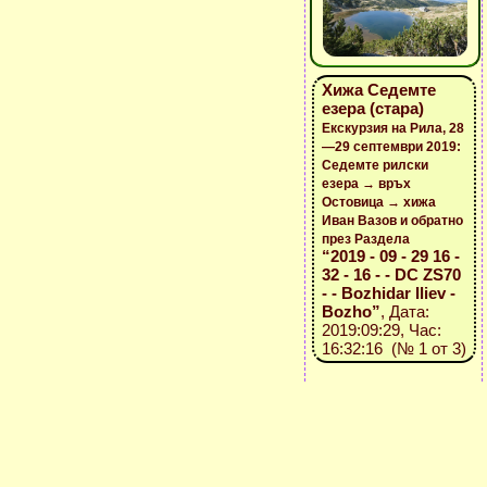
Хижа Седемте
езера (стара)
Екскурзия на Рила, 28
—29 септември 2019:
Седемте рилски
езера → връх
Остовица → хижа
Иван Вазов и обратно
през Раздела
“2019 - 09 - 29 16 -
32 - 16 - - DC ZS70
- - Bozhidar Iliev -
Bozho”
, Дата:
2019:09:29, Час:
16:32:16 (№ 1 от 3)