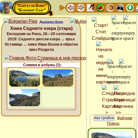
“Сайтът на Божо”
“Божовият Сайт”
Дизайнер Божо
Хижа Седемте езера (стара)
Екскурзия на Рила, 28—29 септември
2019: Седемте рилски езера → връх
Остовица → хижа Иван Вазов и обратно
през Раздела
Снимки в албума (3):
Файлове
Помощ