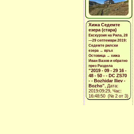
Хижа Седемте
езера (стара)
Екскурзия на Рила, 28
—29 септември 2019:
Седемте рилски
езера → връх
Остовица → хижа
Иван Вазов и обратно
през Раздела
“2019 - 09 - 29 16 -
48 - 50 - - DC ZS70
- - Bozhidar Iliev -
Bozho”
, Дата:
2019:09:29, Час:
16:48:50 (№ 2 от 3)