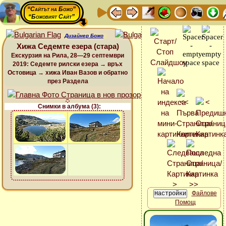
“Сайтът на Божо”
“Божовият Сайт”
Дизайнер Божо
Хижа Седемте езера (стара)
Екскурзия на Рила, 28—29 септември
2019: Седемте рилски езера → връх
Остовица → хижа Иван Вазов и обратно
през Раздела
Снимки в албума (3):
Файлове
Помощ