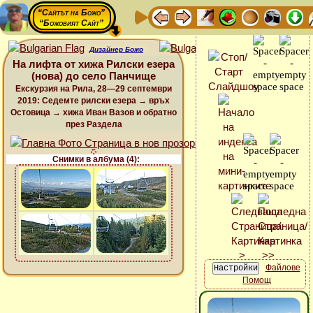
“Сайтът на Божо”
“Божовият Сайт”
Дизайнер Божо
На лифта от хижа Рилски езера
(нова) до село Панчище
Екскурзия на Рила, 28—29 септември
2019: Седемте рилски езера → връх
Остовица → хижа Иван Вазов и обратно
през Раздела
Снимки в албума (4):
Файлове
Помощ