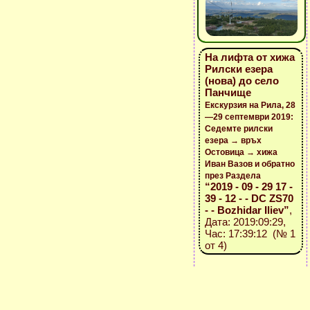
На лифта от хижа
Рилски езера
(нова) до село
Панчище
Екскурзия на Рила, 28
—29 септември 2019:
Седемте рилски
езера → връх
Остовица → хижа
Иван Вазов и обратно
през Раздела
“2019 - 09 - 29 17 -
39 - 12 - - DC ZS70
- - Bozhidar Iliev”
,
Дата: 2019:09:29,
Час: 17:39:12 (№ 1
от 4)