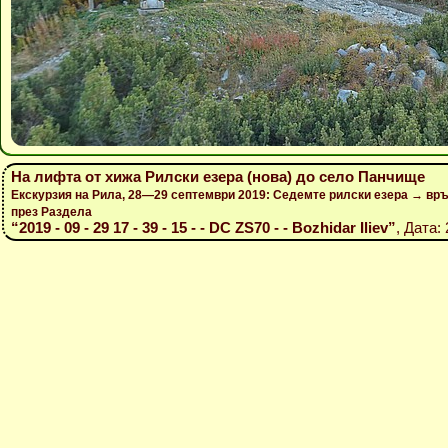
На лифта от хижа Рилски езера (нова) до село Панчище
Екскурзия на Рила, 28—29 септември 2019: Седемте рилски езера → вр
през Раздела
“2019 - 09 - 29 17 - 39 - 15 - - DC ZS70 - - Bozhidar Iliev”
, Дата: