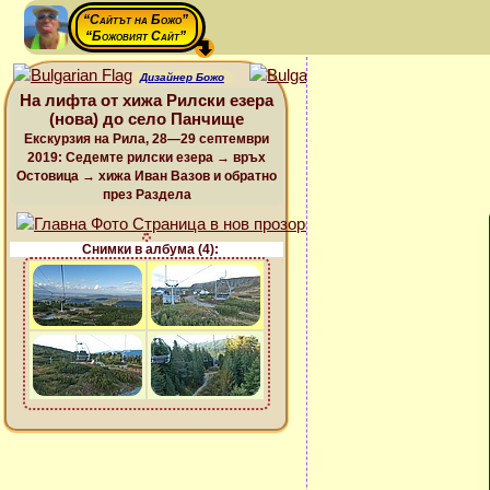
“Сайтът на Божо”
“Божовият Сайт”
Дизайнер Божо
На лифта от хижа Рилски езера
(нова) до село Панчище
Екскурзия на Рила, 28—29 септември
2019: Седемте рилски езера → връх
Остовица → хижа Иван Вазов и обратно
през Раздела
Снимки в албума (4):