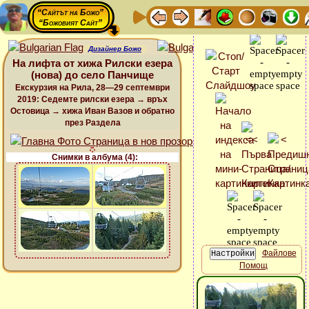
“Сайтът на Божо”
“Божовият Сайт”
Дизайнер Божо
На лифта от хижа Рилски езера
(нова) до село Панчище
Екскурзия на Рила, 28—29 септември
2019: Седемте рилски езера → връх
Остовица → хижа Иван Вазов и обратно
през Раздела
Снимки в албума (4):
Файлове
Помощ