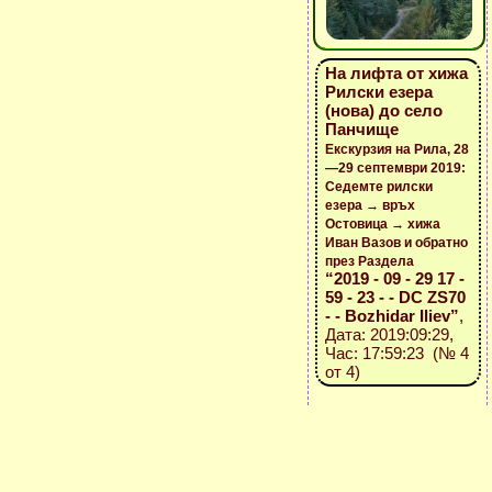
На лифта от хижа
Рилски езера
(нова) до село
Панчище
Екскурзия на Рила, 28
—29 септември 2019:
Седемте рилски
езера → връх
Остовица → хижа
Иван Вазов и обратно
през Раздела
“2019 - 09 - 29 17 -
59 - 23 - - DC ZS70
- - Bozhidar Iliev”
,
Дата: 2019:09:29,
Час: 17:59:23 (№ 4
от 4)