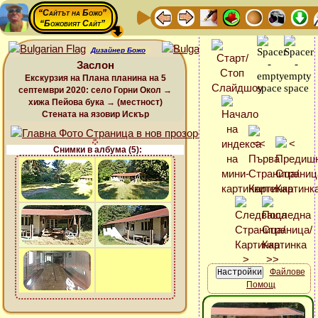
“Сайтът на Божо”
“Божовият Сайт”
Дизайнер Божо
Заслон
Екскурзия на Плана планина на 5
септември 2020: село Горни Окол →
хижа Пейова бука → (местност)
Стената на язовир Искър
Снимки в албума (5):
Файлове
Помощ