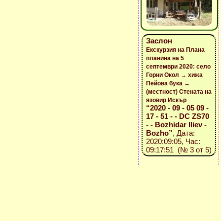
Заслон
Екскурзия на Плана
планина на 5
септември 2020: село
Горни Окол → хижа
Пейова бука →
(местност) Стената на
язовир Искър
“2020 - 09 - 05 09 -
17 - 51 - - DC ZS70
- - Bozhidar Iliev -
Bozho”
, Дата:
2020:09:05, Час:
09:17:51 (№ 3 от 5)