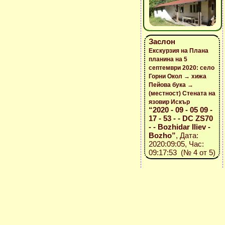
Заслон
Екскурзия на Плана
планина на 5
септември 2020: село
Горни Окол → хижа
Пейова бука →
(местност) Стената на
язовир Искър
“2020 - 09 - 05 09 -
17 - 53 - - DC ZS70
- - Bozhidar Iliev -
Bozho”
, Дата:
2020:09:05, Час:
09:17:53 (№ 4 от 5)