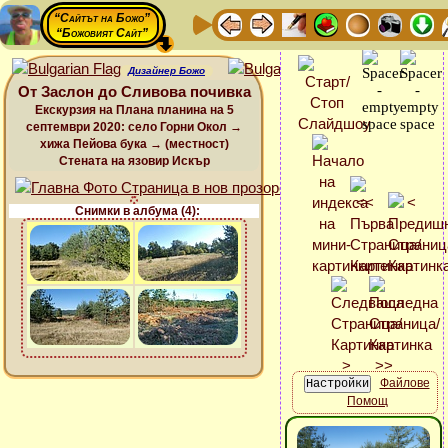
“Сайтът на Божо”
“Божовият Сайт”
Дизайнер Божо
От Заслон до Сливова почивка
Екскурзия на Плана планина на 5
септември 2020: село Горни Окол →
хижа Пейова бука → (местност)
Стената на язовир Искър
Снимки в албума (4):
Файлове
Помощ