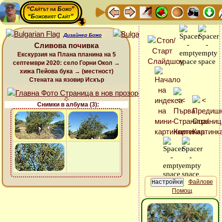
“Сайтът на Божо”
“Божовият Сайт”
Дизайнер Божо
Сливова почивка
Екскурзия на Плана планина на 5
септември 2020: село Горни Окол →
хижа Пейова бука → (местност)
Стената на язовир Искър
Снимки в албума (3):
Файлове
Помощ