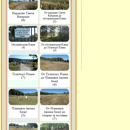
Параклис Свети
От параклис Свети
Киприан до
Киприан
обсерватория Плана
(8)
(5)
Обсерватория Плана
От обсерватория Плана
(4)
до Телепорт Плана
(4)
Телепорт Плана
От Телепорт Плана
(7)
до Планакон (конна
база)
(4)
Планакон (конна
От Планакон
база)
(конна база) до
(5)
спирка за почивка
(7)