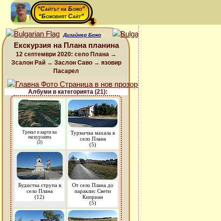
“Сайтът на Божо”
“Божовият Сайт”
Дизайнер Божо
Екскурзия на Плана планина
12 септември 2020: село Плана →
Зсалон Рай → Заслон Саво → язовир
Пасарел
Албуми в категорията (21):
Трекът и карти на
Турмачка махала в
екскурзията
село Плана
(3)
(5)
Будистка струпа в
От село Плана до
село Плана
параклис Свети
(12)
Киприан
(5)