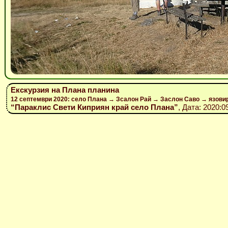
Екскурзия на Плана планина
12 септември 2020: село Плана → Зсалон Рай → Заслон Саво → язови
“Параклис Свети Киприян край село Плана”
, Дата: 2020:0