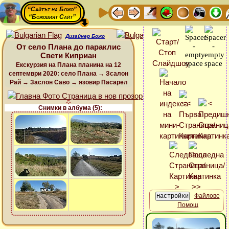
“Сайтът на Божо”
“Божовият Сайт”
Дизайнер Божо
От село Плана до параклис
Свети Киприан
Екскурзия на Плана планина на 12
септември 2020: село Плана → Зсалон
Рай → Заслон Саво → язовир Пасарел
Снимки в албума (5):
Файлове
Помощ