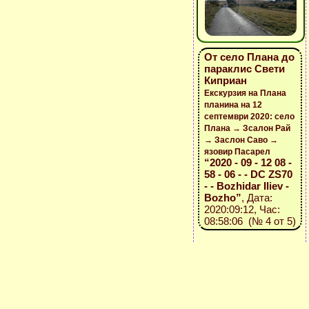
От село Плана до
параклис Свети
Киприан
Екскурзия на Плана
планина на 12
септември 2020: село
Плана → Зсалон Рай
→ Заслон Саво →
язовир Пасарел
“2020 - 09 - 12 08 -
58 - 06 - - DC ZS70
- - Bozhidar Iliev -
Bozho”
, Дата:
2020:09:12, Час:
08:58:06 (№ 4 от 5)