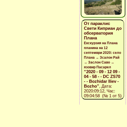
От параклис
Свети Киприан до
обсерватория
Плана
Екскурзия на Плана
планина на 12
септември 2020: село
Плана → Зсалон Рай
→ Заслон Саво →
язовир Пасарел
“2020 - 09 - 12 09 -
04 - 58 - - DC ZS70
- - Bozhidar Iliev -
Bozho”
, Дата:
2020:09:12, Час:
09:04:58 (№ 1 от 5)