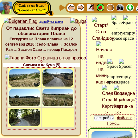
“Сайтът на Божо”
“Божовият Сайт”
Дизайнер Божо
От параклис Свети Киприан до
обсерватория Плана
Екскурзия на Плана планина на 12
септември 2020: село Плана → Зсалон
Рай → Заслон Саво → язовир Пасарел
Снимки в албума (5):
Файлове
Помощ