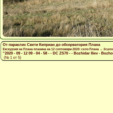
От параклис Свети Киприан до обсерватория Плана
Екскурзия на Плана планина на 12 септември 2020: село Плана → Зсал
“2020 - 09 - 12 09 - 04 - 58 - - DC ZS70 - - Bozhidar Iliev - Bozho
(№ 1 от 5)