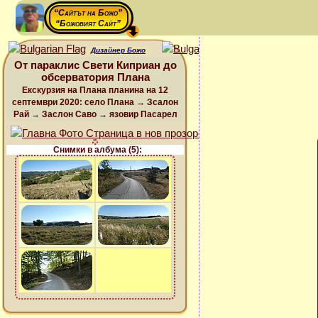
“Сайтът на Божо”
“Божовият Сайт”
Дизайнер Божо
От параклис Свети Киприан до
обсерватория Плана
Екскурзия на Плана планина на 12
септември 2020: село Плана → Зсалон
Рай → Заслон Саво → язовир Пасарел
Снимки в албума (5):