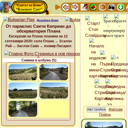
“Сайтът на Божо”
“Божовият Сайт”
Дизайнер Божо
От параклис Свети Киприан до
обсерватория Плана
Екскурзия на Плана планина на 12
септември 2020: село Плана → Зсалон
Рай → Заслон Саво → язовир Пасарел
Снимки в албума (5):
Файлове
Помощ