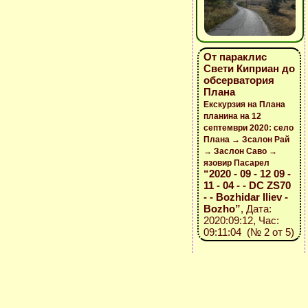
От параклис
Свети Киприан до
обсерватория
Плана
Екскурзия на Плана
планина на 12
септември 2020: село
Плана → Зсалон Рай
→ Заслон Саво →
язовир Пасарел
“2020 - 09 - 12 09 -
11 - 04 - - DC ZS70
- - Bozhidar Iliev -
Bozho”
, Дата:
2020:09:12, Час:
09:11:04 (№ 2 от 5)