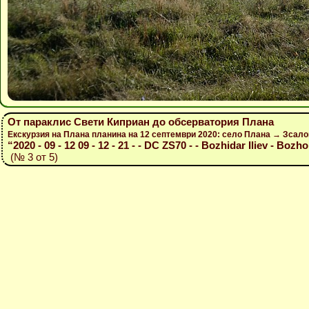
От параклис Свети Киприан до обсерватория Плана
Екскурзия на Плана планина на 12 септември 2020: село Плана → Зсал
“2020 - 09 - 12 09 - 12 - 21 - - DC ZS70 - - Bozhidar Iliev - Bozho
(№ 3 от 5)