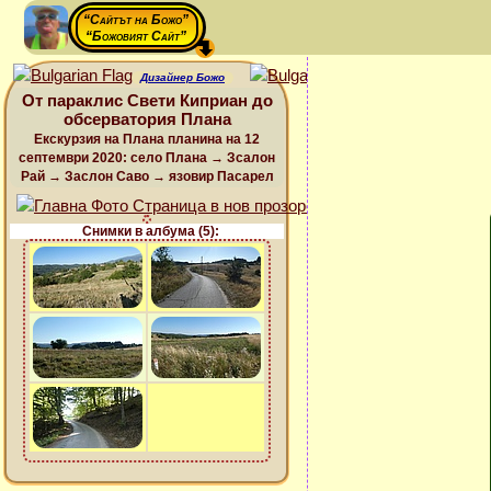
“Сайтът на Божо”
“Божовият Сайт”
Дизайнер Божо
От параклис Свети Киприан до
обсерватория Плана
Екскурзия на Плана планина на 12
септември 2020: село Плана → Зсалон
Рай → Заслон Саво → язовир Пасарел
Снимки в албума (5):