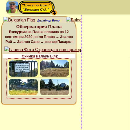
“Сайтът на Божо”
“Божовият Сайт”
Дизайнер Божо
Обсерватория Плана
Екскурзия на Плана планина на 12
септември 2020: село Плана → Зсалон
Рай → Заслон Саво → язовир Пасарел
Снимки в албума (4):