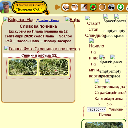
“Сайтът на Божо”
“Божовият Сайт”
Дизайнер Божо
Сливова почивка
Екскурзия на Плана планина на 12
септември 2020: село Плана → Зсалон
Рай → Заслон Саво → язовир Пасарел
Снимки в албума (2):
Файлове
Помощ