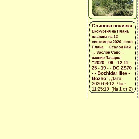
Сливова почивка
Екскурзия на Плана
планина на 12
септември 2020: село
Плана → Зсалон Рай
→ Заслон Саво →
язовир Пасарел
“2020 - 09 - 12 11 -
25 - 19 - - DC ZS70
- - Bozhidar Iliev -
Bozho”
, Дата:
2020:09:12, Час:
11:25:19 (№ 1 от 2)